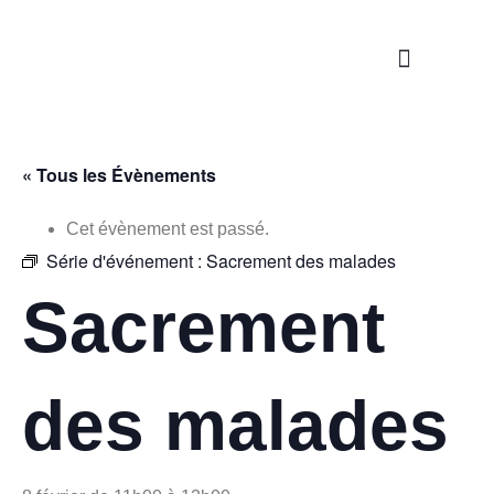
Nos propositions
Étapes de la vie
S’engager / Servir
« Tous les Évènements
Cet évènement est passé.
Série d'événement :
Sacrement des malades
Sacrement
des malades