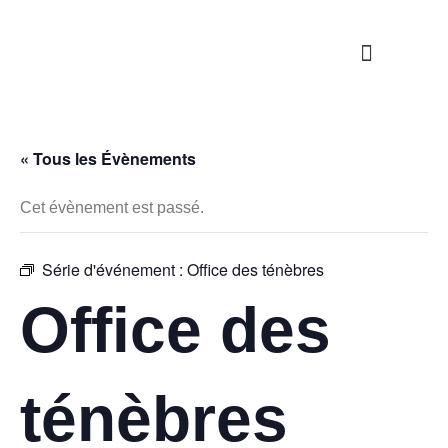
Nos propositions
Étapes de la vie
S’engager / Servir
« Tous les Évènements
Cet évènement est passé.
Série d'événement :
Office des ténèbres
Office des
ténèbres