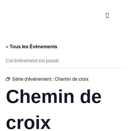
Nos propositions
Étapes de la vie
S’engager / Servir
« Tous les Évènements
Cet évènement est passé.
Série d'événement :
Chemin de croix
Chemin de
croix