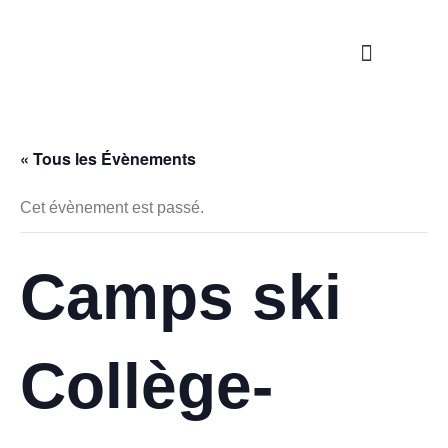
Nos propositions
Étapes de la vie
S’engager / Servir
« Tous les Évènements
Cet évènement est passé.
Camps ski
Collège-