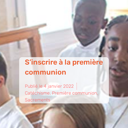
S’inscrire à la première
communion
Publié le
4 janvier 2022
Catéchisme
,
Première communion
,
Sacrements