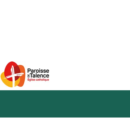
Sauvé… et
après ?
Publié le
18 janvier 2022
Rapport Sauvé