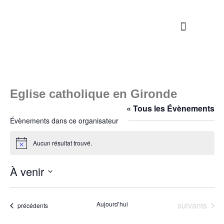
Nos propositions
Étapes de la vie
S’engager / Servir
Eglise catholique en Gironde
« Tous les Évènements
Évènements dans ce organisateur
Aucun résultat trouvé.
Notice
À venir
Sélectionnez
une
date.
Évènements
Aujourd’hui
suivants
Évènements
précédents