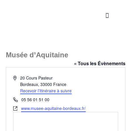
Nos propositions
Étapes de la vie
S’engager / Servir
Musée d’Aquitaine
« Tous les Évènements
Adresse
20 Cours Pasteur
Bordeaux
,
33000
France
Recevoir l’Itinéraire à suivre
Téléphone
05 56 01 51 00
Site
www.musee-aquitaine-bordeaux.fr/
web