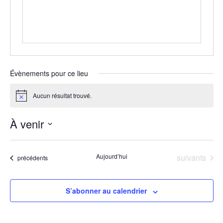
Évènements pour ce lieu
Aucun résultat trouvé.
Notice
À venir
Sélectionnez
une
date.
Évènements
Aujourd’hui
suivants
Évènements
précédents
S’abonner au calendrier