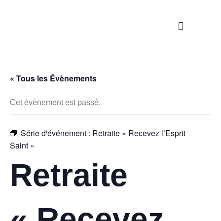
Nos propositions
Étapes de la vie
S’engager / Servir
« Tous les Évènements
Cet évènement est passé.
Série d'événement :
Retraite « Recevez l’Esprit
Saint »
Retraite
« Recevez