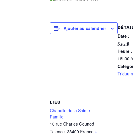
DÉTAI
Ajouter au calendrier
Date :
3 avril
Heure :
18h00 à
Catégo
Triduum
LIEU
Chapelle de la Sainte
Famille
10 rue Charles Gounod
Talence
,
33400
France
+