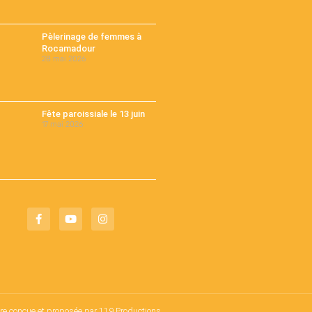
Pèlerinage de femmes à
Rocamadour
28 mai 2026
Fête paroissiale le 13 juin
17 mai 2026
fre conçue et proposée par 119 Productions.