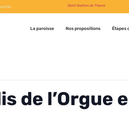
Saint Gaétan de Thiene
Agenda
La paroisse
Nos propositions
Étapes d
is de l’Orgue e