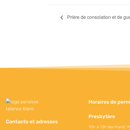
Prière de consolation et de gu
Horaires de per
Presbytère
Contacts et adresses
10h à 12h les mardi, m