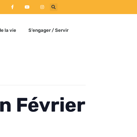
e la vie
S’engager / Servir
n Février