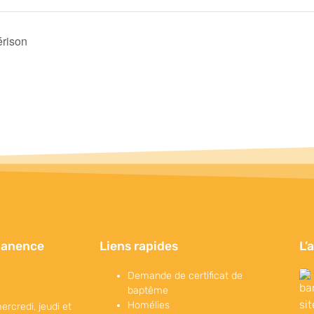
érison
manence
Liens rapides
L’
Demande de certificat de
baptême
Homélies
ercredi, jeudi et