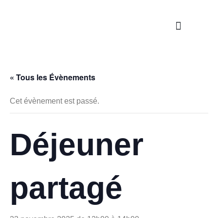
Nos propositions
Étapes de la vie
S’engager / Servir
« Tous les Évènements
Cet évènement est passé.
Déjeuner
partagé