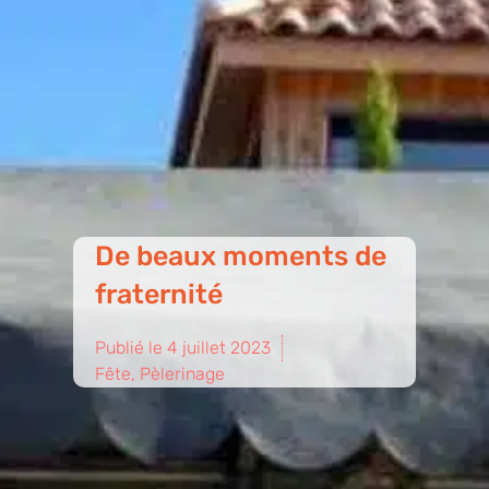
De beaux moments de
fraternité
Publié le
4 juillet 2023
Fête
,
Pèlerinage