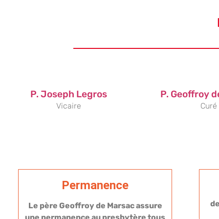
P. Joseph Legros
P. Geoffroy 
Vicaire
Curé
Permanence
d
Le père Geoffroy de Marsac assure
une permanence au presbytère tous