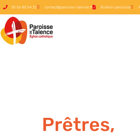
05 56 80 54 32
contact@paroisse-talence.fr
Bulletin paroissial
Prêtres,