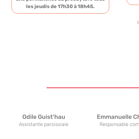
les jeudis de 17h30 à 18h45.
Odile Guist’hau
Emmanuelle C
Assistante paroissiale
Responsable com