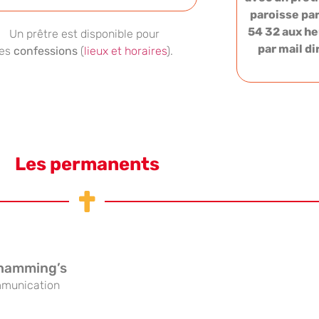
paroisse pa
54 32 aux h
Un prêtre est disponible pour
par mail d
les
confessions
(
lieux et horaires
).
Les permanents
hamming’s
munication