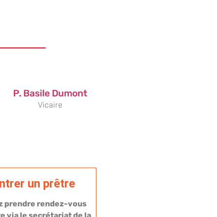
P. Basile Dumont
Vicaire
trer un prêtre
z prendre rendez-vous
e via le secrétariat de la