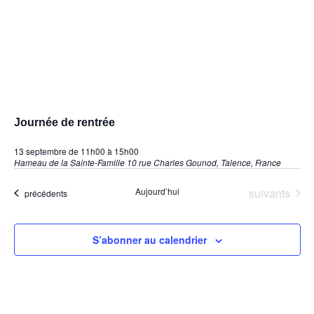
Journée de rentrée
13 septembre de 11h00
à
15h00
Hameau de la Sainte-Famille
10 rue Charles Gounod, Talence, France
Évènements
Aujourd’hui
suivants
Évènements
précédents
S’abonner au calendrier