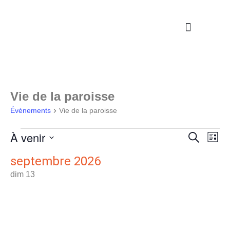
Nos propositions
Étapes de la vie
S’engager / Servir
Vie de la paroisse
Évènements
Vie de la paroisse
À venir
Nav
Reche
Recherche
Liste
de
Sélectionnez
et
une
septembre 2026
vu
date.
naviga
dim
13
Év
de
vues
Évène